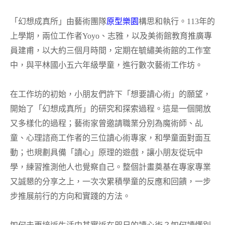
「幻想成真所」由藝術團隊
原型樂園
構思和執行。113年的
上學期，兩位工作者Yoyo、志雅，以及美術館教育推廣專
員建甫，以大約三個月時間，定期在毓繡美術館的工作室
中，與平林國小五六年級學童，進行數次藝術工作坊。
在工作坊的初始，小朋友們許下「想要讀心術」的願望，
開始了「幻想成真所」的研究和探索過程。這是一個開放
又多樣化的過程；藝術家曾邀請職業分別為魔術師、乩
童、心理諮商工作者的三位讀心術專家，和學童面對面互
動；也規劃具備「讀心」原理的遊戲，讓小朋友從玩中
學，練習推測他人也覺察自己。整個計畫奠基在專家專業
又誠懇的分享之上，一次次累積學童的反應和回饋，一步
步推展前行的方向和實踐的方法。