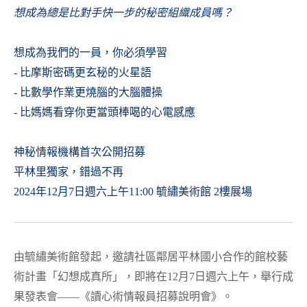
想成為總是比對手快一步的秘密組織成員嗎？
想成為我們的一員，你必須學習
- 比摩斯密碼更玄秘的火星語
- 比數學作業更燒腦的大腦體操
- 比媽媽看穿你更當頭棒喝的心電感應
神秘情報機構首次公開招募
平林里獨家，錯過不再
2024年12月7日週六上午11:00 毓繡美術館 2樓展場
由毓繡美術館發起，邀請社區鄰居平林國小合作的館校藝
術計畫「幻想成真所」，即將在12月7日週六上午，舉行成
果發表會——《讀心術情報員招募說明會》。