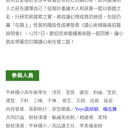
如何去更接近生活中其實近在咫尺的讀心術？如何讀懂別
人之前先讀懂自己？這個計畫讓大人和孩童一起以遊戲之
名，行研究和探索之實，尋找讓幻想成真的途徑，包括仍
屬「在路上」性質的階段性成果發表《讀心術情報員招募
說明會》。12月7日，歡迎您來毓繡美術館一起同樂，讓小
朋友帶著您打開讀心術任督二脈！
參與人員
平林國小高年級學生：淯昇、旻晉、健安、鈞綸、芠妡、
運賢、子軒、三峰、子琳、 宥芯、又晴、佳蓉、綵辰
內容發展、策劃執行：原型樂園／
Yoyo貢幼穎
、
楊志雅
共同討論、館校溝通：毓繡美術館／賴建甫、黃翔
館校溝通：平林國小／高誌謙主任、李美儀老師