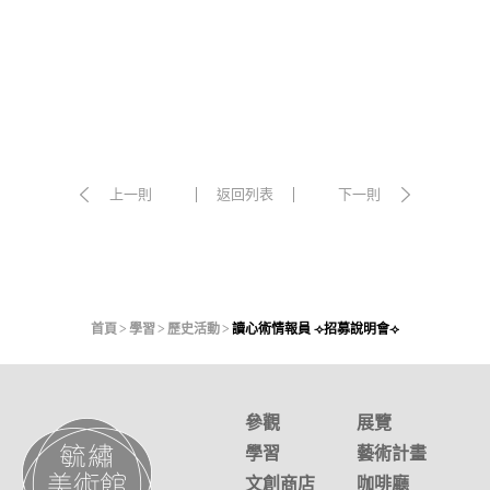
上一則
返回列表
下一則
首頁
學習
歷史活動
讀心術情報員 ⟢招募說明會⟢
參觀
展覽
學習
藝術計畫
文創商店
咖啡廳