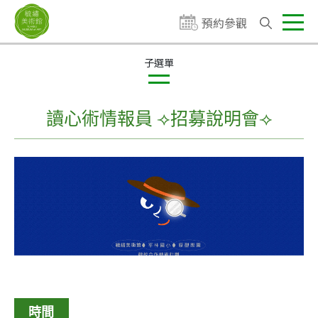
預約參觀
當期活動
歷史活動
藝術快遞ARTex
讀心術情報員 ⟢招募說明會⟢
我的美術課在美術館
時間